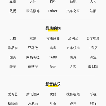
豆瓣
天涯
猫扑
贴吧
人人
煎蛋
腾讯微博
Lofter
汽车之家
站酷
品质购物
天猫
京东
柠檬好券
爱淘宝
苏宁电器
唯品会
亚马逊
当当
京东领券
1号店
国美
网易考拉
1688
惠惠
淘宝
聚美
蘑菇街
卷皮
凡客
聚划算
影音娱乐
爱奇艺
腾讯视频
优酷
搜狐视频
乐视
Bilibili
AcFun
斗鱼
虎牙
熊猫