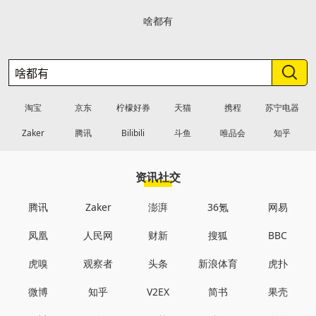
啥都有
淘宝
京东
柠檬好券
天猫
携程
苏宁电器
Zaker
腾讯
Bilibili
斗鱼
唯品会
知乎
资讯社交
腾讯
Zaker
澎湃
36氪
网易
凤凰
人民网
财新
搜狐
BBC
虎嗅
观察者
头条
新浪体育
虎扑
微博
知乎
V2EX
简书
果壳